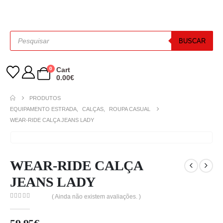
BUSCAR
0
Cart
0.00
€
PRODUTOS
EQUIPAMENTO ESTRADA
,
CALÇAS
,
ROUPA CASUAL
WEAR-RIDE CALÇA JEANS LADY
WEAR-RIDE CALÇA
JEANS LADY
( Ainda não existem avaliações. )
0
out of 5