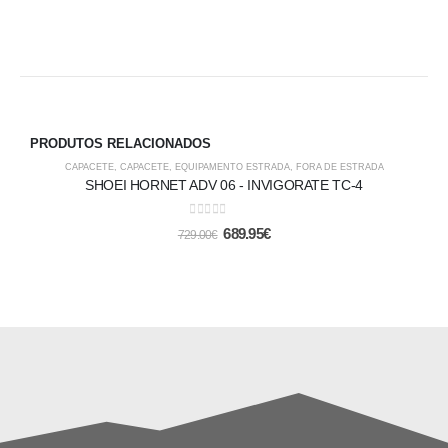
PRODUTOS RELACIONADOS
-5%
CAPACETE
,
CAPACETE
,
EQUIPAMENTO ESTRADA
,
FORA DE ESTRADA
SHOEI HORNET ADV 06 - INVIGORATE TC-4
0
out of 5
689.95
€
729.00
€