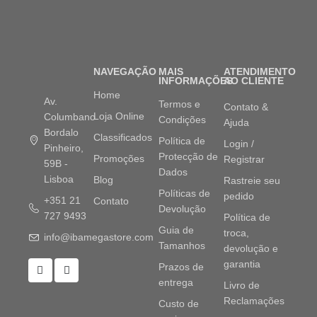
NAVEGAÇÃO
MAIS
ATENDIMENTO
INFORMAÇÕES
AO CLIENTE
Home
Av.
Termos e
Contato &
Loja Online
Columbano
Condições
Ajuda
Bordalo
Classificados
Política de
Login /
Pinheiro,
Protecção de
Promoções
Registrar
59B -
Dados
Lisboa
Blog
Rastreie seu
Políticas de
pedido
+351 21
Contato
Devolução
727 9493
Política de
Guia de
troca,
info@ibamegastore.com
Tamanhos
devolução e
garantia
Prazos de
entrega
Livro de
Reclamações
Custo de