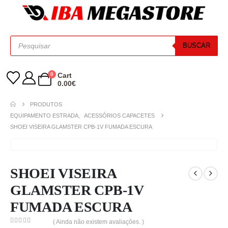
BUSCAR
0
Cart
0.00
€
PRODUTOS
EQUIPAMENTO ESTRADA
,
ACESSÓRIOS CAPACETES
SHOEI VISEIRA GLAMSTER CPB-1V FUMADA ESCURA
SHOEI VISEIRA
GLAMSTER CPB-1V
FUMADA ESCURA
( Ainda não existem avaliações. )