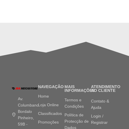
NAVEGAÇÃO
MAIS
ATENDIMENTO
INFORMAÇÕES
AO CLIENTE
Home
Av.
Termos e
Contato &
Loja Online
Columbano
Condições
Ajuda
Bordalo
Classificados
Política de
Login /
Pinheiro,
Protecção de
Promoções
Registrar
59B -
Dados