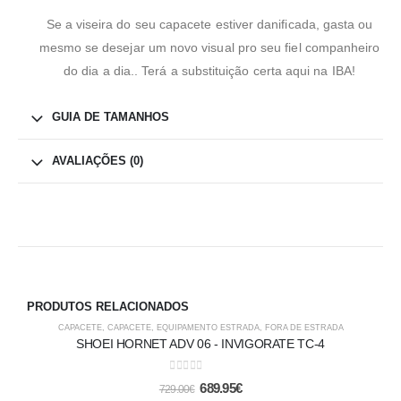
Se a viseira do seu capacete estiver danificada, gasta ou
mesmo se desejar um novo visual pro seu fiel companheiro
do dia a dia.. Terá a substituição certa aqui na IBA!
GUIA DE TAMANHOS
AVALIAÇÕES (0)
PRODUTOS RELACIONADOS
-5%
CAPACETE
,
CAPACETE
,
EQUIPAMENTO ESTRADA
,
FORA DE ESTRADA
SHOEI HORNET ADV 06 - INVIGORATE TC-4
0
out of 5
689.95
€
729.00
€