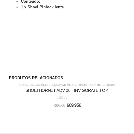
Conteúdo:
1 x Shoei Pinlock lente
PRODUTOS RELACIONADOS
-5%
CAPACETE
,
CAPACETE
,
EQUIPAMENTO ESTRADA
,
FORA DE ESTRADA
SHOEI HORNET ADV 06 - INVIGORATE TC-4
0
out of 5
689.95
€
729.00
€