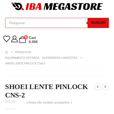
BUSCAR
0
Cart
0.00
€
PRODUTOS
EQUIPAMENTO ESTRADA
,
ACESSÓRIOS CAPACETES
SHOEI LENTE PINLOCK CNS-2
SHOEI LENTE PINLOCK
CNS-2
( Ainda não existem avaliações. )
0
out of 5