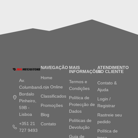
NAVEGAÇÃO
MAIS
ATENDIMENTO
INFORMAÇÕES
AO CLIENTE
Home
Av.
Termos e
Contato &
Loja Online
Columbano
Condições
Ajuda
Bordalo
Classificados
Política de
Login /
Pinheiro,
Protecção de
Promoções
Registrar
59B -
Dados
Lisboa
Blog
Rastreie seu
Políticas de
pedido
+351 21
Contato
Devolução
727 9493
Política de
Guia de
troca,