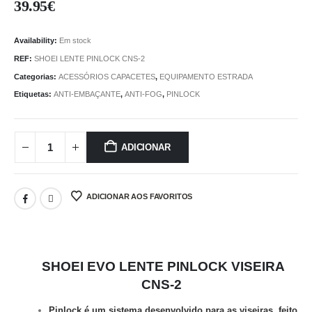
39.95
€
Availability:
Em stock
REF:
SHOEI LENTE PINLOCK CNS-2
Categorias:
ACESSÓRIOS CAPACETES
,
EQUIPAMENTO ESTRADA
Etiquetas:
ANTI-EMBAÇANTE
,
ANTI-FOG
,
PINLOCK
ADICIONAR
ADICIONAR AOS FAVORITOS
SHOEI EVO LENTE PINLOCK VISEIRA
CNS-2
Pinlock é um sistema desenvolvido para as viseiras, feito