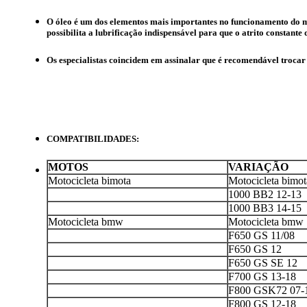
O óleo é um dos elementos mais importantes no funcionamento do m
possibilita a lubrificação indispensável para que o atrito constante 
Os especialistas coincidem em assinalar que é recomendável trocar o 
COMPATIBILIDADES:
MOTOS
VARIAÇÃO
Motocicleta bimota
Motocicleta bimot
1000 BB2 12-13
1000 BB3 14-15
Motocicleta bmw
Motocicleta bmw
F650 GS 11/08
F650 GS 12
F650 GS SE 12
F700 GS 13-18
F800 GSK72 07-
F800 GS 12-18