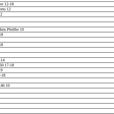
re 12-18
reto 12
12
ris Pfeiffer 10
18
18
-14
60 17-18
19
-18
46 10