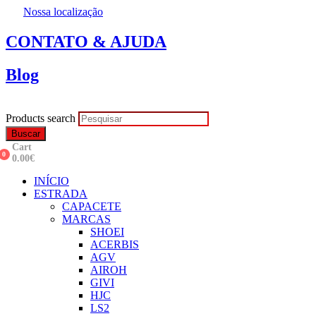
Nossa localização
CONTATO & AJUDA
Blog
Products search
Buscar
Cart
0
0.00
€
INÍCIO
ESTRADA
CAPACETE
MARCAS
SHOEI
ACERBIS
AGV
AIROH
GIVI
HJC
LS2