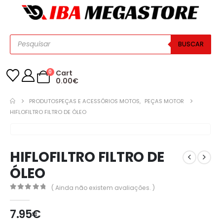
BUSCAR
0
Cart
0.00
€
PRODUTOS
PEÇAS E ACESSÓRIOS MOTOS
,
PEÇAS MOTOR
HIFLOFILTRO FILTRO DE ÓLEO
HIFLOFILTRO FILTRO DE
ÓLEO
( Ainda não existem avaliações. )
0
out of 5
7.95
€