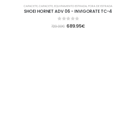
-5%
CAPACETE
,
CAPACETE
,
EQUIPAMENTO ESTRADA
,
FORA DE ESTRADA
SHOEI HORNET ADV 06 - INVIGORATE TC-4
0
out of 5
689.95
€
729.00
€