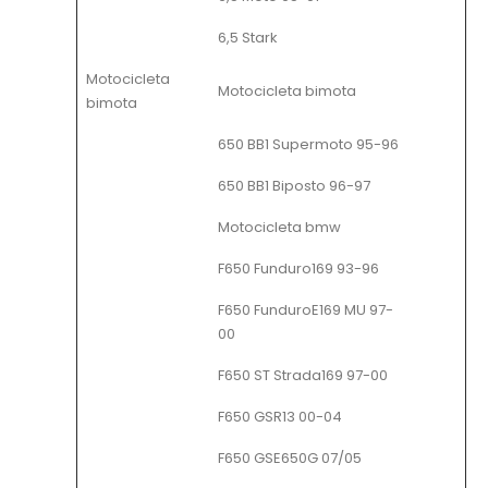
6,5 Stark
Motocicleta
Motocicleta bimota
bimota
650 BB1 Supermoto 95-96
650 BB1 Biposto 96-97
Motocicleta bmw
F650 Funduro169 93-96
F650 FunduroE169 MU 97-
00
F650 ST Strada169 97-00
F650 GSR13 00-04
F650 GSE650G 07/05