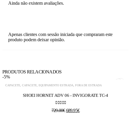
Ainda não existem avaliações.
Apenas clientes com sessão iniciada que compraram este
produto podem deixar opinião.
PRODUTOS RELACIONADOS
-5%
CAPACETE
,
CAPACETE
,
EQUIPAMENTO ESTRADA
,
FORA DE ESTRADA
VER
SHOEI HORNET ADV 06 - INVIGORATE TC-4
OPÇÕES
O
0
out of 5
729.00
€
689.95
€