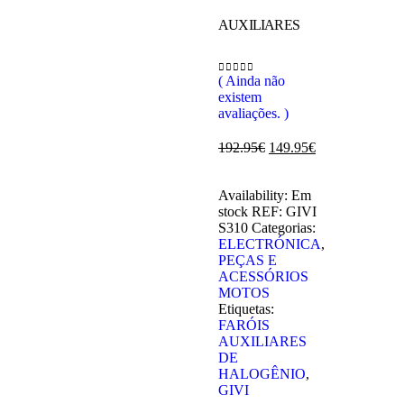
AUXILIARES
( Ainda não
0
out of 5
existem
avaliações. )
192.95
€
149.95
€
Availability:
Em
stock
REF:
GIVI
S310
Categorias:
ELECTRÓNICA
,
PEÇAS E
ACESSÓRIOS
MOTOS
Etiquetas:
FARÓIS
AUXILIARES
DE
HALOGÊNIO
,
GIVI