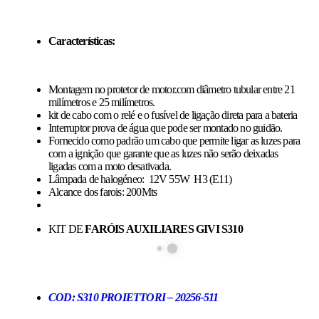
Características:
Montagem no protetor de motor.com diâmetro tubular entre 21
milímetros e 25 milímetros.
kit de cabo com o relé e o fusível de ligação direta para a bateria
Interruptor prova de água que pode ser montado no guidão.
Fornecido como padrão um cabo que permite ligar as luzes para
com a ignição que garante que as luzes não serão deixadas
ligadas com a moto desativada.
Lâmpada de halogéneo: 12V 55W H3 (E11)
Alcance dos farois: 200Mts
KIT DE
FARÓIS AUXILIARES GIVI S310
COD: S310 PROIETTORI – 20256-511