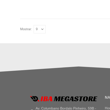
Mostrar:
N
Ho
Av. Columbano Bordalo Pinheiro, 59B -