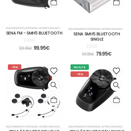
EQUIPAMENTO ESTRADA
,
INTERCOMUNICADOR
EQUIPAMENTO ESTRADA
,
INTERCOMUNICADOR
SENA FM - SMH5 BLUETOOTH
SENA SMH5 BLUETOOTH
SINGLE
0
out of 5
99.95
€
129.95
€
0
out of 5
79.95
€
99.95
€
-16%
EM ALTA
-15%
EQUIPAMENTO ESTRADA
,
INTERCOMUNICADOR
EQUIPAMENTO ESTRADA
,
INTERCOMUNICADOR