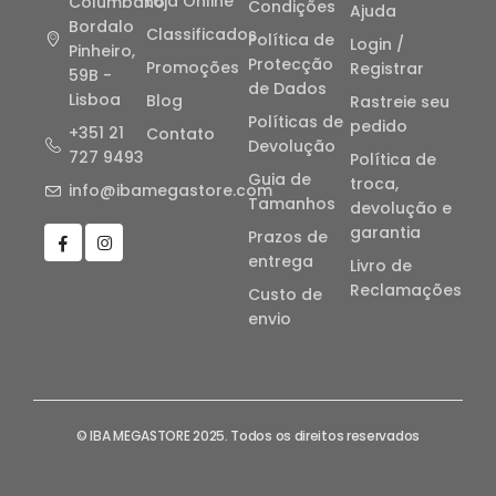
Loja Online
Columbano
Condições
Ajuda
Bordalo
Classificados
Política de
Login /
Pinheiro,
Protecção
Promoções
Registrar
59B -
de Dados
Lisboa
Blog
Rastreie seu
Políticas de
pedido
+351 21
Contato
Devolução
727 9493
Política de
Guia de
troca,
info@ibamegastore.com
Tamanhos
devolução e
garantia
Prazos de
entrega
Livro de
Reclamações
Custo de
envio
© IBA MEGASTORE 2025. Todos os direitos reservados