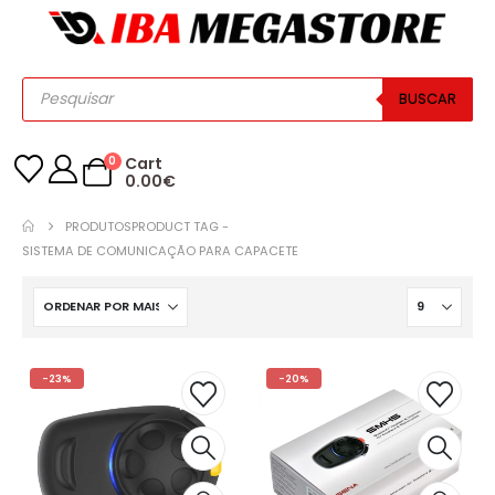
BUSCAR
0
Cart
0.00
€
PRODUTOS
PRODUCT TAG -
SISTEMA DE COMUNICAÇÃO PARA CAPACETE
-23%
-20%