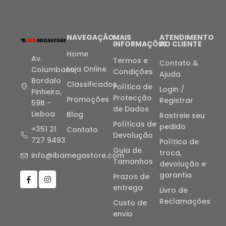
NAVEGAÇÃO
MAIS
ATENDIMENTO
INFORMAÇÕES
AO CLIENTE
Home
Av.
Termos e
Contato &
Loja Online
Columbano
Condições
Ajuda
Bordalo
Classificados
Política de
Login /
Pinheiro,
Protecção
Promoções
Registrar
59B -
de Dados
Lisboa
Blog
Rastreie seu
Políticas de
pedido
+351 21
Contato
Devolução
727 9493
Política de
Guia de
troca,
info@ibamegastore.com
Tamanhos
devolução e
garantia
Prazos de
entrega
Livro de
Reclamações
Custo de
envio