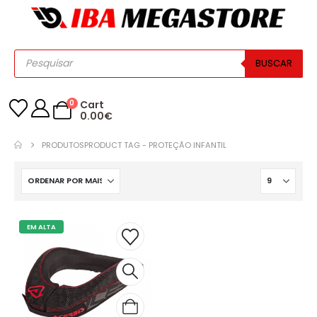
BUSCAR
0
Cart
0.00
€
PRODUTOS
PRODUCT TAG -
PROTEÇÃO INFANTIL
EM ALTA