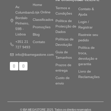
Home
Av.
Termos e
Contato &
Loja Online
Columbano
Condições
Ajuda
Bordalo
Classificados
Política de
Login /
Pinheiro,
Protecção de
Promoções
Registrar
59B -
Dados
Lisboa
Blog
Rastreie seu
Políticas de
pedido
+351 21
Contato
Devolução
727 9493
Política de
Guia de
troca,
info@ibamegastore.com
Tamanhos
devolução e
garantia
Prazos de
entrega
Livro de
Reclamações
Custo de
envio
© IBA MEGASTORE 2025. Todos os direitos reservados