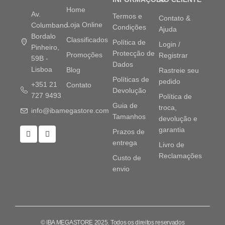
Home
Av.
Termos e
Contato &
Loja Online
Columbano
Condições
Ajuda
Bordalo
Classificados
Política de
Login /
Pinheiro,
Protecção de
Promoções
Registrar
59B -
Dados
Lisboa
Blog
Rastreie seu
Políticas de
pedido
+351 21
Contato
Devolução
727 9493
Política de
Guia de
troca,
info@ibamegastore.com
Tamanhos
devolução e
garantia
Prazos de
entrega
Livro de
Reclamações
Custo de
envio
© IBA MEGASTORE 2025. Todos os direitos reservados