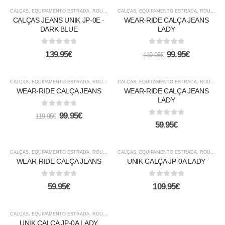
-17%
CALÇAS
,
EQUIPAMENTO ESTRADA
,
ROUPA CASUAL
CALÇAS
,
EQUIPAMENTO ESTRADA
,
ROUPA CASUAL
CALÇAS JEANS UNIK JP-0E -
WEAR-RIDE CALÇA JEANS
DARK BLUE
LADY
0
out of 5
0
out of 5
139.95
€
99.95
€
119.95
€
-17%
CALÇAS
,
EQUIPAMENTO ESTRADA
,
ROUPA CASUAL
CALÇAS
,
EQUIPAMENTO ESTRADA
,
ROUPA CASUAL
WEAR-RIDE CALÇA JEANS
WEAR-RIDE CALÇA JEANS
LADY
0
out of 5
99.95
€
119.95
€
0
out of 5
59.95
€
EM ALTA
CALÇAS
,
EQUIPAMENTO ESTRADA
,
ROUPA CASUAL
CALÇAS
,
EQUIPAMENTO ESTRADA
,
ROUPA CASUAL
WEAR-RIDE CALÇA JEANS
UNIK CALÇA JP-0A LADY
0
out of 5
0
out of 5
59.95
€
109.95
€
EM ALTA
CALÇAS
,
EQUIPAMENTO ESTRADA
,
ROUPA CASUAL
UNIK CALÇA JP-0A LADY