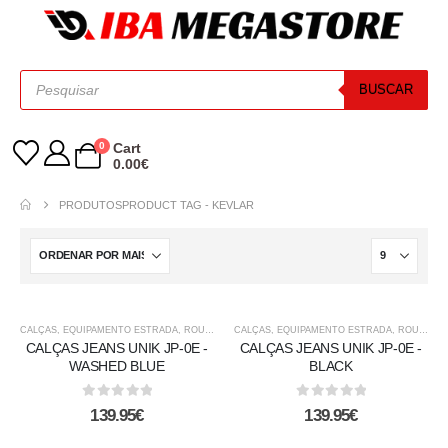
BUSCAR
0
Cart
0.00
€
PRODUTOS
PRODUCT TAG -
KEVLAR
CALÇAS
,
EQUIPAMENTO ESTRADA
,
ROUPA CASUAL
CALÇAS
,
EQUIPAMENTO ESTRADA
,
ROUPA CASUAL
CALÇAS JEANS UNIK JP-0E -
CALÇAS JEANS UNIK JP-0E -
WASHED BLUE
BLACK
0
out of 5
0
out of 5
139.95
€
139.95
€