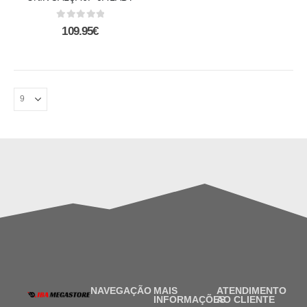
0
out of 5
109.95
€
NAVEGAÇÃO
MAIS
ATENDIMENTO
INFORMAÇÕES
AO CLIENTE