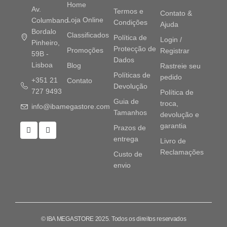
Home
Av.
Termos e
Contato &
Loja Online
Columbano
Condições
Ajuda
Bordalo
Classificados
Política de
Login /
Pinheiro,
Protecção de
Promoções
Registrar
59B -
Dados
Lisboa
Blog
Rastreie seu
Políticas de
pedido
+351 21
Contato
Devolução
727 9493
Política de
Guia de
troca,
info@ibamegastore.com
Tamanhos
devolução e
garantia
Prazos de
entrega
Livro de
Reclamações
Custo de
envio
© IBA MEGASTORE 2025. Todos os direitos reservados