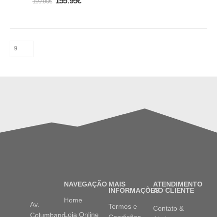
155.95
€
199.90
€
NAVEGAÇÃO
MAIS
ATENDIMENTO
INFORMAÇÕES
AO CLIENTE
Home
Av.
Termos e
Contato &
Loja Online
Columbano
Condições