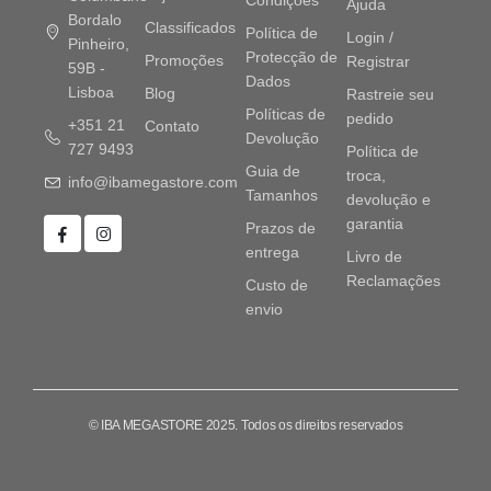
Ajuda
Bordalo
Classificados
Política de
Login /
Pinheiro,
Protecção de
Promoções
Registrar
59B -
Dados
Lisboa
Blog
Rastreie seu
Políticas de
pedido
+351 21
Contato
Devolução
727 9493
Política de
Guia de
troca,
info@ibamegastore.com
Tamanhos
devolução e
garantia
Prazos de
entrega
Livro de
Reclamações
Custo de
envio
© IBA MEGASTORE 2025. Todos os direitos reservados