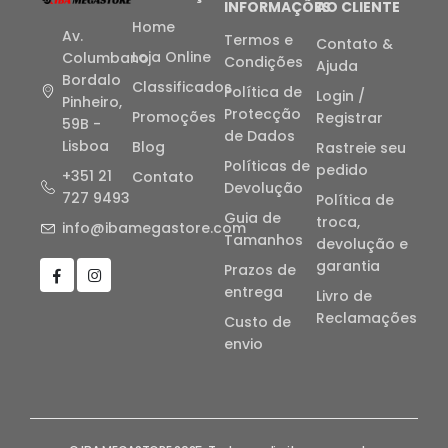
INFORMAÇÕES
AO CLIENTE
Home
Av.
Termos e
Contato &
Loja Online
Columbano
Condições
Ajuda
Bordalo
Classificados
Política de
Login /
Pinheiro,
Protecção
Promoções
Registrar
59B -
de Dados
Lisboa
Blog
Rastreie seu
Políticas de
pedido
+351 21
Contato
Devolução
727 9493
Política de
Guia de
troca,
info@ibamegastore.com
Tamanhos
devolução e
garantia
Prazos de
entrega
Livro de
Reclamações
Custo de
envio