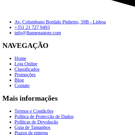
Av. Columbano Bordalo Pinheiro, 59B - Lisboa
+351 21 727 9493
info@ibamegastore.com
NAVEGAÇÃO
Home
Loja Online
Classificados
Promoções
Blog
Contato
Mais informações
Termos e Condições
Política de Protecção de Dados
Políticas de Devolução
Guia de Tamanhos
Prazos de entrega