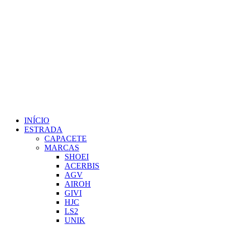
INÍCIO
ESTRADA
CAPACETE
MARCAS
SHOEI
ACERBIS
AGV
AIROH
GIVI
HJC
LS2
UNIK