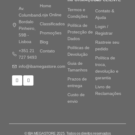
Home
Av.
Termos e
Contato &
Loja Online
Columbano
Condições
Ajuda
Bordalo
Classificados
Política de
Login /
Pinheiro,
Protecção de
Promoções
Registrar
59B -
Dados
Lisboa
Blog
Rastreie seu
Políticas de
pedido
+351 21
Contato
Devolução
727 9493
Política de
Guia de
troca,
info@ibamegastore.com
Tamanhos
devolução e
garantia
Prazos de
entrega
Livro de
Reclamações
Custo de
envio
© IBA MEGASTORE 2025. Todos os direitos reservados