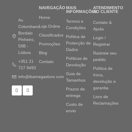
NAVEGAÇÃO
MAIS
ATENDIMENTO
INFORMAÇÕES
AO CLIENTE
Home
Av.
Termos e
Contato &
Loja Online
Columbano
Condições
Ajuda
Bordalo
Classificados
Política de
Login /
Pinheiro,
Protecção de
Promoções
Registrar
59B -
Dados
Lisboa
Blog
Rastreie seu
Políticas de
pedido
+351 21
Contato
Devolução
727 9493
Política de
Guia de
troca,
info@ibamegastore.com
Tamanhos
devolução e
garantia
Prazos de
entrega
Livro de
Reclamações
Custo de
envio