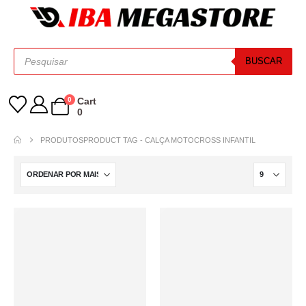
BUSCAR
0
Cart
0
PRODUTOS
PRODUCT TAG -
CALÇA MOTOCROSS INFANTIL