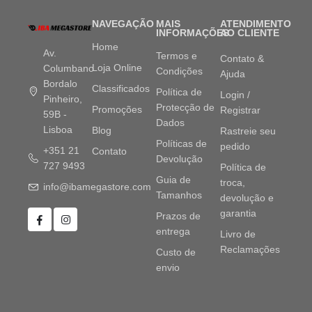
NAVEGAÇÃO
MAIS
ATENDIMENTO
INFORMAÇÕES
AO CLIENTE
Home
Av.
Termos e
Contato &
Loja Online
Columbano
Condições
Ajuda
Bordalo
Classificados
Política de
Login /
Pinheiro,
Protecção de
Promoções
Registrar
59B -
Dados
Lisboa
Blog
Rastreie seu
Políticas de
pedido
+351 21
Contato
Devolução
727 9493
Política de
Guia de
troca,
info@ibamegastore.com
Tamanhos
devolução e
garantia
Prazos de
entrega
Livro de
Reclamações
Custo de
envio