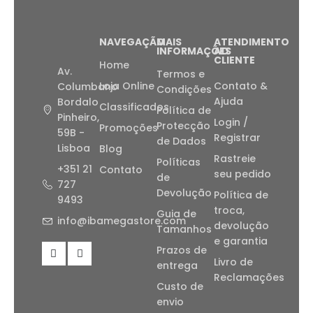
NAVEGAÇÃO
MAIS
ATENDIMENTO
INFORMAÇÕES
AO
CLIENTE
Home
Av.
Termos e
Loja Online
Contato &
Columbano
Condições
Ajuda
Bordalo
Classificados
Política de
Pinheiro,
Login /
Protecção
Promoções
59B -
Registrar
de Dados
Lisboa
Blog
Rastreie
Políticas
+351 21
Contato
seu pedido
de
727
Devolução
Política de
9493
troca,
Guia de
info@ibamegastore.com
devolução
Tamanhos
e garantia
Prazos de
Livro de
entrega
Reclamações
Custo de
envio