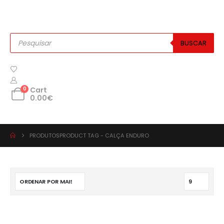
BUSCAR
0
Cart
0.00
€
PRODUTOS
PRODUCT TAG -
CALÇA ENDURO