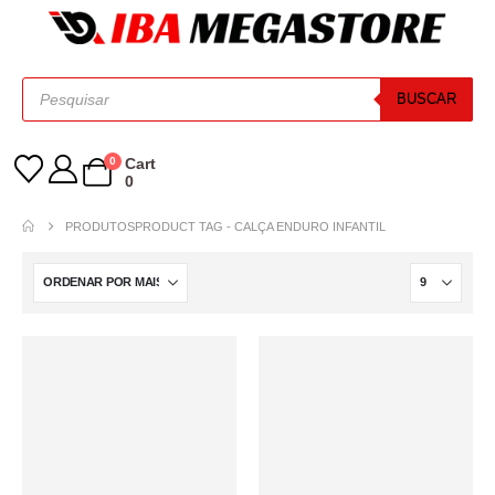
BUSCAR
0
Cart
0
PRODUTOS
PRODUCT TAG -
CALÇA ENDURO INFANTIL