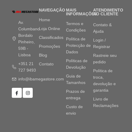
NAVEGAÇÃO
MAIS
ATENDIMENTO
INFORMAÇÕES
AO CLIENTE
Home
Av.
Termos e
Contato &
Loja Online
Columbano
Condições
Ajuda
Bordalo
Classificados
Política de
Login /
Pinheiro,
Protecção de
Promoções
Registrar
59B -
Dados
Lisboa
Blog
Rastreie seu
Políticas de
pedido
+351 21
Contato
Devolução
727 9493
Política de
Guia de
troca,
info@ibamegastore.com
Tamanhos
devolução e
garantia
Prazos de
entrega
Livro de
Reclamações
Custo de
envio