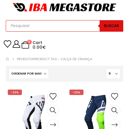
BUSCAR
0
Cart
0.00
€
PRODUTOS
PRODUCT TAG -
CALÇA DE CRIANÇA
-22%
-22%