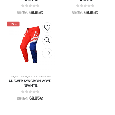
0
out of 5
0
out of 5
69.95
€
69.95
€
89.95
€
89.95
€
-22%
CALÇAS
,
CRIANÇA
,
FORA DE ESTRADA
ANSWER SYNCRON VOYD
INFANTIL
0
out of 5
69.95
€
89.95
€