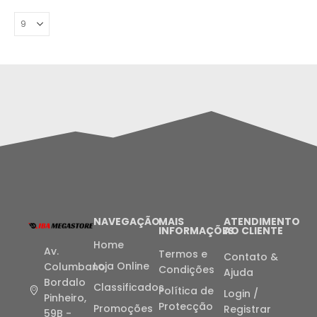
NAVEGAÇÃO
MAIS
ATENDIMENTO
INFORMAÇÕES
AO CLIENTE
Home
Av.
Termos e
Contato &
Loja Online
Columbano
Condições
Ajuda
Bordalo
Classificados
Política de
Login /
Pinheiro,
Protecção
Promoções
Registrar
59B -