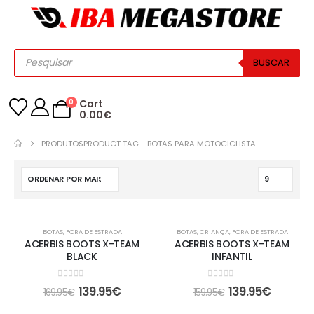
BUSCAR
0
Cart
0.00
€
PRODUTOS
PRODUCT TAG -
BOTAS PARA MOTOCICLISTA
-18%
-13%
BOTAS
,
FORA DE ESTRADA
BOTAS
,
CRIANÇA
,
FORA DE ESTRADA
ACERBIS BOOTS X-TEAM
ACERBIS BOOTS X-TEAM
BLACK
INFANTIL
0
out of 5
0
out of 5
139.95
€
139.95
€
169.95
€
159.95
€