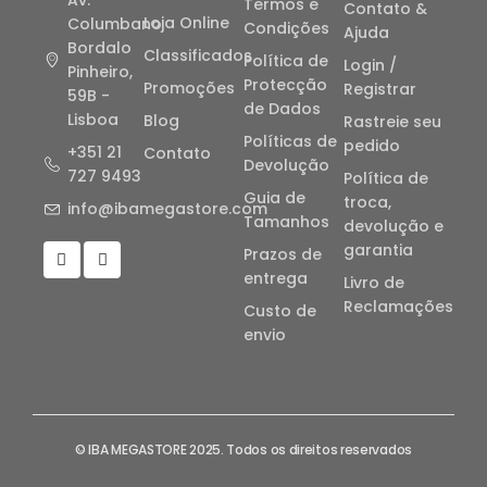
Termos e
Contato &
Loja Online
Columbano
Condições
Ajuda
Bordalo
Classificados
Política de
Login /
Pinheiro,
Protecção
Promoções
Registrar
59B -
de Dados
Lisboa
Blog
Rastreie seu
Políticas de
pedido
+351 21
Contato
Devolução
727 9493
Política de
Guia de
troca,
info@ibamegastore.com
Tamanhos
devolução e
garantia
Prazos de
entrega
Livro de
Reclamações
Custo de
envio
© IBA MEGASTORE 2025. Todos os direitos reservados