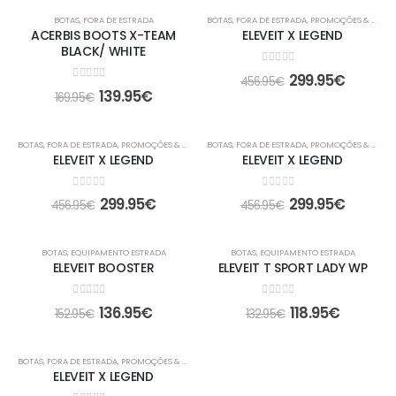
-18%
-34%
BOTAS
,
FORA DE ESTRADA
BOTAS
,
FORA DE ESTRADA
,
PROMOÇÕES & OFERTAS
ACERBIS BOOTS X-TEAM
ELEVEIT X LEGEND
BLACK/ WHITE
0
out of 5
299.95
€
456.95
€
0
out of 5
139.95
€
169.95
€
-34%
-34%
BOTAS
,
FORA DE ESTRADA
,
PROMOÇÕES & OFERTAS
BOTAS
,
FORA DE ESTRADA
,
PROMOÇÕES & OFERTAS
ELEVEIT X LEGEND
ELEVEIT X LEGEND
0
out of 5
0
out of 5
299.95
€
299.95
€
456.95
€
456.95
€
-10%
-11%
BOTAS
,
EQUIPAMENTO ESTRADA
BOTAS
,
EQUIPAMENTO ESTRADA
ELEVEIT BOOSTER
ELEVEIT T SPORT LADY WP
0
out of 5
0
out of 5
136.95
€
118.95
€
152.95
€
132.95
€
-34%
BOTAS
,
FORA DE ESTRADA
,
PROMOÇÕES & OFERTAS
ELEVEIT X LEGEND