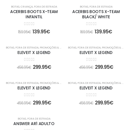
-13%
-18%
BOTAS
,
CRIANÇA
,
FORA DE ESTRADA
BOTAS
,
FORA DE ESTRADA
ACERBIS BOOTS X-TEAM
ACERBIS BOOTS X-TEAM
INFANTIL
BLACK/ WHITE
0
out of 5
0
out of 5
139.95
€
139.95
€
159.95
€
169.95
€
-34%
-34%
BOTAS
,
FORA DE ESTRADA
,
PROMOÇÕES & OFERTAS
BOTAS
,
FORA DE ESTRADA
,
PROMOÇÕES & OFERTAS
ELEVEIT X LEGEND
ELEVEIT X LEGEND
0
out of 5
0
out of 5
299.95
€
299.95
€
456.95
€
456.95
€
-34%
-34%
BOTAS
,
FORA DE ESTRADA
,
PROMOÇÕES & OFERTAS
BOTAS
,
FORA DE ESTRADA
,
PROMOÇÕES & OFERTAS
ELEVEIT X LEGEND
ELEVEIT X LEGEND
0
out of 5
0
out of 5
299.95
€
299.95
€
456.95
€
456.95
€
-13%
BOTAS
,
FORA DE ESTRADA
ANSWER AR1 ADULTO