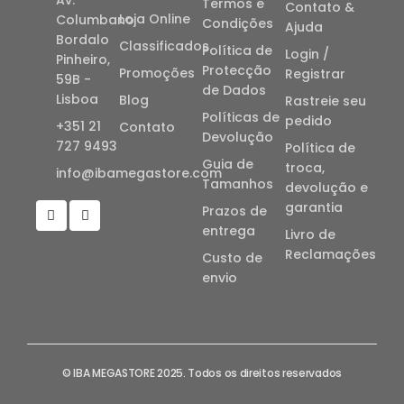
Termos e
Contato &
Loja Online
Columbano
Condições
Ajuda
Bordalo
Classificados
Política de
Login /
Pinheiro,
Protecção
Promoções
Registrar
59B -
de Dados
Lisboa
Blog
Rastreie seu
Políticas de
pedido
+351 21
Contato
Devolução
727 9493
Política de
Guia de
troca,
info@ibamegastore.com
Tamanhos
devolução e
garantia
Prazos de
entrega
Livro de
Reclamações
Custo de
envio
© IBA MEGASTORE 2025. Todos os direitos reservados