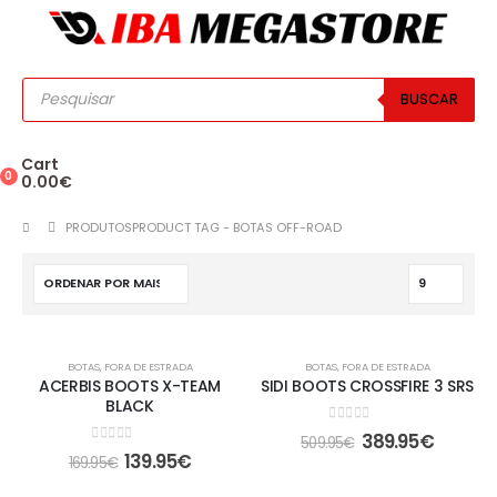
BUSCAR
Cart
0
0.00
€
PRODUTOS
PRODUCT TAG -
BOTAS OFF-ROAD
-18%
-24%
BOTAS
,
FORA DE ESTRADA
BOTAS
,
FORA DE ESTRADA
ACERBIS BOOTS X-TEAM
SIDI BOOTS CROSSFIRE 3 SRS
BLACK
0
out of 5
389.95
€
509.95
€
0
out of 5
139.95
€
169.95
€