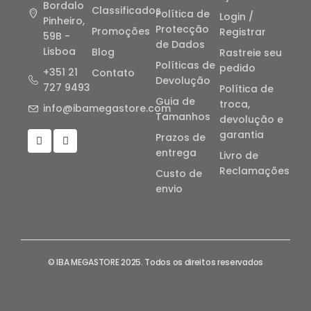
Bordalo
Classificados
Política de
Login /
Pinheiro,
Protecção
Promoções
Registrar
59B -
de Dados
Lisboa
Blog
Rastreie seu
Políticas de
pedido
+351 21
Contato
Devolução
727 9493
Política de
Guia de
troca,
info@ibamegastore.com
Tamanhos
devolução e
garantia
Prazos de
entrega
Livro de
Reclamações
Custo de
envio
© IBA MEGASTORE 2025. Todos os direitos reservados