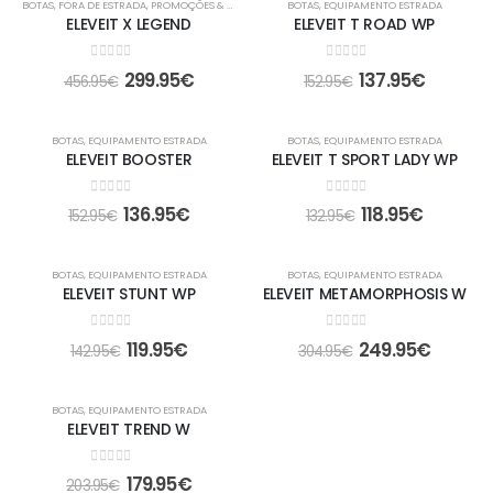
BOTAS
,
FORA DE ESTRADA
,
PROMOÇÕES & OFERTAS
BOTAS
,
EQUIPAMENTO ESTRADA
ELEVEIT X LEGEND
ELEVEIT T ROAD WP
0
out of 5
0
out of 5
299.95
€
137.95
€
456.95
€
152.95
€
-10%
-11%
BOTAS
,
EQUIPAMENTO ESTRADA
BOTAS
,
EQUIPAMENTO ESTRADA
ELEVEIT BOOSTER
ELEVEIT T SPORT LADY WP
0
out of 5
0
out of 5
136.95
€
118.95
€
152.95
€
132.95
€
-16%
-18%
BOTAS
,
EQUIPAMENTO ESTRADA
BOTAS
,
EQUIPAMENTO ESTRADA
ELEVEIT STUNT WP
ELEVEIT METAMORPHOSIS W
0
out of 5
0
out of 5
119.95
€
249.95
€
142.95
€
304.95
€
-12%
BOTAS
,
EQUIPAMENTO ESTRADA
ELEVEIT TREND W
0
out of 5
179.95
€
203.95
€