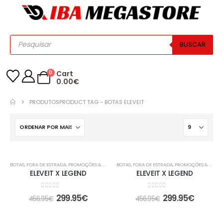
BUSCAR
0
Cart
0.00
€
PRODUTOS
PRODUCT TAG -
BOTAS ELEVEIT
-34%
-34%
BOTAS
,
FORA DE ESTRADA
,
PROMOÇÕES & OFERTAS
BOTAS
,
FORA DE ESTRADA
,
PROMOÇÕES & OFERTAS
ELEVEIT X LEGEND
ELEVEIT X LEGEND
0
out of 5
0
out of 5
299.95
€
299.95
€
456.95
€
456.95
€
-34%
-10%