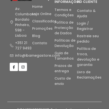
INFORMAÇÕES
AO CLIENTE
Home
Av.
Termos e
Contato &
Loja Online
Columbano
Condições
Ajuda
Bordalo
Classificados
Política de
Login /
Pinheiro,
Protecção
Promoções
Registrar
59B -
de Dados
Lisboa
Blog
Rastreie seu
Políticas de
pedido
+351 21
Contato
Devolução
727 9493
Política de
Guia de
troca,
info@ibamegastore.com
Tamanhos
devolução e
garantia
Prazos de
entrega
Livro de
Reclamações
Custo de
envio