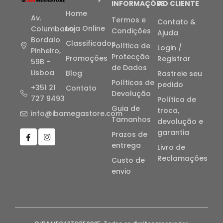
INFORMAÇÕES
AO CLIENTE
Home
Av.
Termos e
Contato &
Loja Online
Columbano
Condições
Ajuda
Bordalo
Classificados
Política de
Login /
Pinheiro,
Protecção
Promoções
Registrar
59B -
de Dados
Lisboa
Blog
Rastreie seu
Políticas de
pedido
+351 21
Contato
Devolução
727 9493
Política de
Guia de
troca,
info@ibamegastore.com
Tamanhos
devolução e
garantia
Prazos de
entrega
Livro de
Reclamações
Custo de
envio