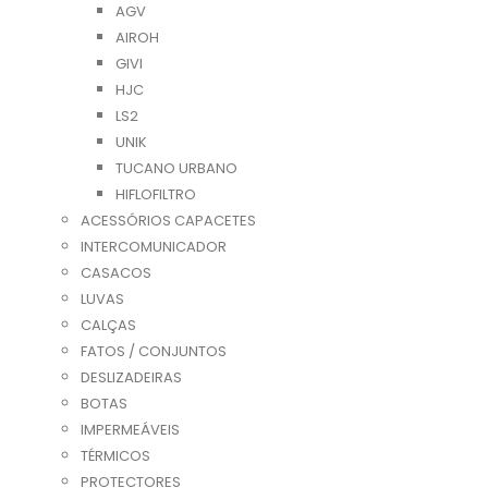
AGV
AIROH
GIVI
HJC
LS2
UNIK
TUCANO URBANO
HIFLOFILTRO
ACESSÓRIOS CAPACETES
INTERCOMUNICADOR
CASACOS
LUVAS
CALÇAS
FATOS / CONJUNTOS
DESLIZADEIRAS
BOTAS
IMPERMEÁVEIS
TÉRMICOS
PROTECTORES