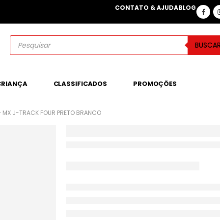
CONTATO & AJUDA
BLOG
BUSCA
CRIANÇA
CLASSIFICADOS
PROMOÇÕES
– MX J-TRACK FOUR PRETO BRANCO