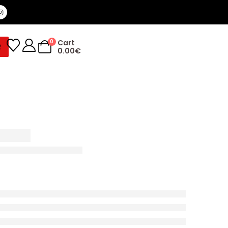
0
Cart
R
0.00
€