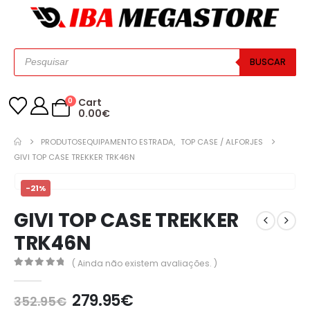
BUSCAR
0
Cart
0.00
€
PRODUTOS
EQUIPAMENTO ESTRADA
,
TOP CASE / ALFORJES
GIVI TOP CASE TREKKER TRK46N
-21%
GIVI TOP CASE TREKKER
TRK46N
( Ainda não existem avaliações. )
0
out of 5
279.95
€
352.95
€