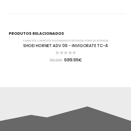
PRODUTOS RELACIONADOS
-5%
CAPACETE
,
CAPACETE
,
EQUIPAMENTO ESTRADA
,
FORA DE ESTRADA
SHOEI HORNET ADV 06 - INVIGORATE TC-4
0
out of 5
689.95
€
729.00
€