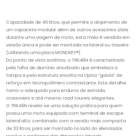
Capacidade de 46 litros, que permite o alojamento de
um capacete modular além de outros acessórios úteis
durante uma viagem de moto, esta mala é vendida em
versão única e pode ser montada na lateral ou traseira
(utilizando uma placa MONOKEY®).
Do ponto de vista estético, o TRK46N é caracterizado
pela folha de alumínio anodizado que embeleza a
tampa e pela estrutura envolta na típica “gaiola” de
reforço em tecnopolímero contrastante. Este detalhe
torna-o adequado para enduros de estrada,
crossovers e até mesmo road tourers elegantes.
O TRK46N revela-se uma solução prática para quem
possui uma moto equipada com terminal de escape
lateral alto: combinado com a versão mais compacta
de 33 litros, para ser montado no lado do silenciador,
resolve o problema das dimensões laterais