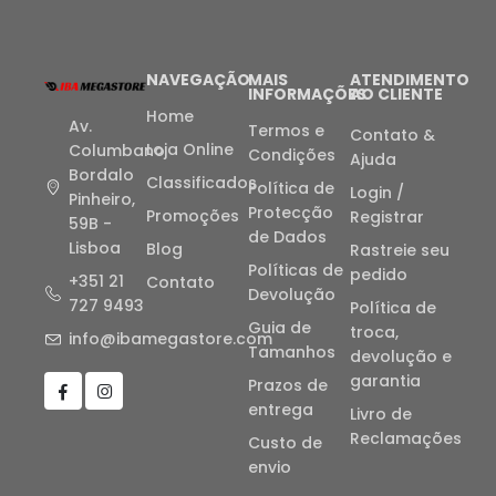
NAVEGAÇÃO
MAIS
ATENDIMENTO
INFORMAÇÕES
AO CLIENTE
Home
Av.
Termos e
Contato &
Loja Online
Columbano
Condições
Ajuda
Bordalo
Classificados
Política de
Login /
Pinheiro,
Protecção
Promoções
Registrar
59B -
de Dados
Lisboa
Blog
Rastreie seu
Políticas de
pedido
+351 21
Contato
Devolução
727 9493
Política de
Guia de
troca,
info@ibamegastore.com
Tamanhos
devolução e
garantia
Prazos de
entrega
Livro de
Reclamações
Custo de
envio