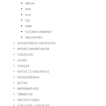
AIROH
GIVI
HJC
LS2
UNIK
TUCANO URBANO
HIFLOFILTRO
ACESSÓRIOS CAPACETES
INTERCOMUNICADOR
CASACOS
LUVAS
CALÇAS
FATOS / CONJUNTOS
DESLIZADEIRAS
BOTAS
IMPERMEÁVEIS
TÉRMICOS
PROTECTORES
TOP CASE / ALFORJES