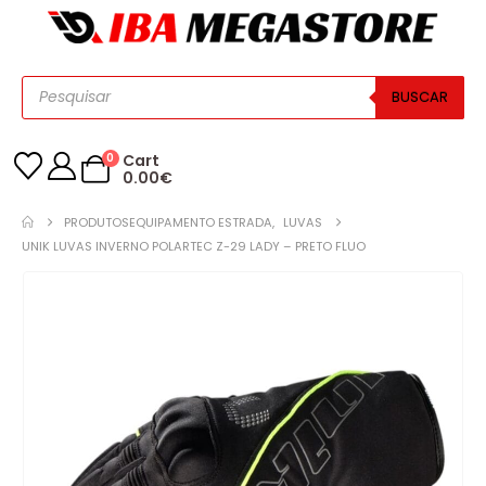
BUSCAR
0
Cart
0.00
€
PRODUTOS
EQUIPAMENTO ESTRADA
,
LUVAS
UNIK LUVAS INVERNO POLARTEC Z-29 LADY – PRETO FLUO