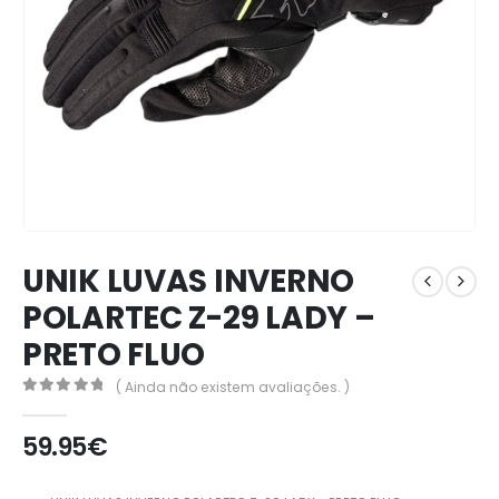
UNIK LUVAS INVERNO
POLARTEC Z-29 LADY –
PRETO FLUO
( Ainda não existem avaliações. )
0
out of 5
59.95
€