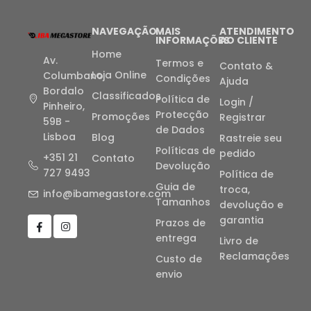
NAVEGAÇÃO
MAIS
ATENDIMENTO
INFORMAÇÕES
AO CLIENTE
Home
Av.
Termos e
Contato &
Loja Online
Columbano
Condições
Ajuda
Bordalo
Classificados
Política de
Login /
Pinheiro,
Protecção
Promoções
Registrar
59B -
de Dados
Lisboa
Blog
Rastreie seu
Políticas de
pedido
+351 21
Contato
Devolução
727 9493
Política de
Guia de
troca,
info@ibamegastore.com
Tamanhos
devolução e
garantia
Prazos de
entrega
Livro de
Reclamações
Custo de
envio