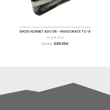
CAPACETE
,
CAPACETE
,
EQUIPAMENTO ESTRADA
,
FORA DE ESTRADA
SHOEI HORNET ADV 06 - INVIGORATE TC-4
0
out of 5
689.95
€
729.00
€