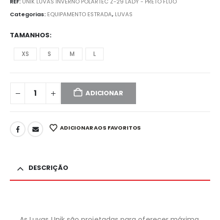
REF:
UNIK LUVAS INVERNO POLARTEC Z-29 LADY - PRETO FLUO
Categorias:
EQUIPAMENTO ESTRADA
,
LUVAS
TAMANHOS
XS
S
M
L
ADICIONAR
ADICIONAR AOS FAVORITOS
DESCRIÇÃO
As Luvas Unik são projetadas para oferecer máxima