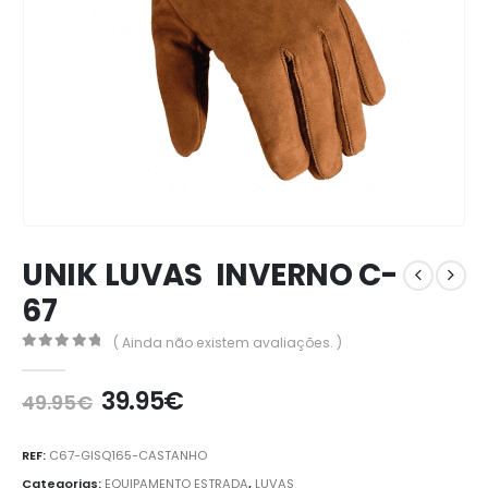
UNIK LUVAS INVERNO C-
67
( Ainda não existem avaliações. )
0
out of 5
39.95
€
49.95
€
REF:
C67-GISQ165-CASTANHO
Categorias:
EQUIPAMENTO ESTRADA
,
LUVAS