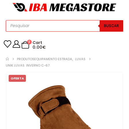
BUSCAR
0
Cart
0.00
€
PRODUTOS
EQUIPAMENTO ESTRADA
,
LUVAS
UNIK LUVAS INVERNO C-67
OFERTA