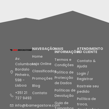
NAVEGAÇÃO
MAIS
ATENDIMENTO
INFORMAÇÕES
AO CLIENTE
Home
Av.
Termos e
Contato &
Loja Online
Columbano
Condições
Ajuda
Bordalo
Classificados
Política de
Login /
Pinheiro,
Protecção
Promoções
Registrar
59B -
de Dados
Lisboa
Blog
Rastreie seu
Políticas de
pedido
+351 21
Contato
Devolução
727 9493
Política de
Guia de
troca,
info@ibamegastore.com
Tamanhos