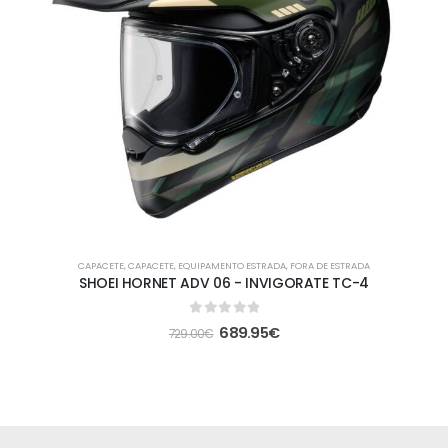
CAPACETE
,
CAPACETE
,
EQUIPAMENTO ESTRADA
,
FORA DE ESTRADA
SHOEI HORNET ADV 06 - INVIGORATE TC-4
0
out of 5
689.95
€
729.00
€