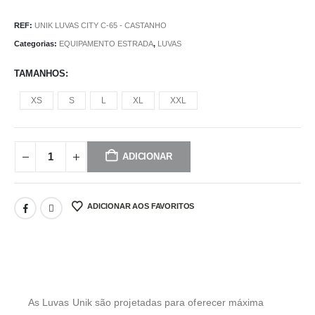
REF:
UNIK LUVAS CITY C-65 - CASTANHO
Categorias:
EQUIPAMENTO ESTRADA
,
LUVAS
TAMANHOS
XS
S
L
XL
XXL
ADICIONAR
ADICIONAR AOS FAVORITOS
As Luvas Unik são projetadas para oferecer máxima