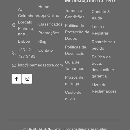
INFORMAÇÕES
AO CLIENTE
Home
Av.
Termos e
Contato &
Loja Online
Columbano
Condições
Ajuda
Bordalo
Classificados
Política de
Login /
Pinheiro,
Protecção de
Promoções
Registrar
59B -
Dados
Lisboa
Blog
Rastreie seu
Políticas de
pedido
+351 21
Contato
Devolução
727 9493
Política de
Guia de
troca,
info@ibamegastore.com
Tamanhos
devolução e
garantia
Prazos de
entrega
Livro de
Reclamações
Custo de
envio
© IBA MEGASTORE 2025. Todos os direitos reservados