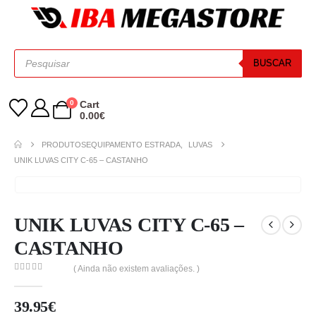
BUSCAR
0
Cart
0.00
€
PRODUTOS
EQUIPAMENTO ESTRADA
,
LUVAS
UNIK LUVAS CITY C-65 – CASTANHO
UNIK LUVAS CITY C-65 –
CASTANHO
( Ainda não existem avaliações. )
0
out of 5
39.95
€