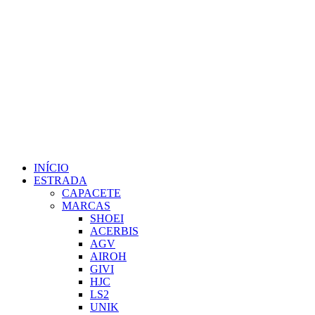
INÍCIO
ESTRADA
CAPACETE
MARCAS
SHOEI
ACERBIS
AGV
AIROH
GIVI
HJC
LS2
UNIK