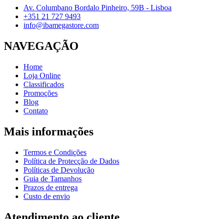
Av. Columbano Bordalo Pinheiro, 59B - Lisboa
+351 21 727 9493
info@ibamegastore.com
NAVEGAÇÃO
Home
Loja Online
Classificados
Promoções
Blog
Contato
Mais informações
Termos e Condições
Política de Protecção de Dados
Políticas de Devolução
Guia de Tamanhos
Prazos de entrega
Custo de envio
Atendimento ao cliente