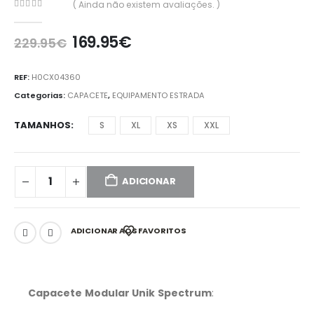
( Ainda não existem avaliações. )
0
out of 5
169.95
€
229.95
€
REF:
H0CX04360
Categorias:
CAPACETE
,
EQUIPAMENTO ESTRADA
TAMANHOS
S
XL
XS
XXL
ADICIONAR
ADICIONAR AOS FAVORITOS
Capacete Modular Unik Spectrum
: