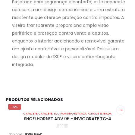
Projetado para segurança e conforto, este capacete
apresenta um design aerodinâmico e uma estrutura
resistente que oferece proteção contra impactos. A
viseira transparente proporciona ampla visão
periférica e proteção contra vento e detritos,
enquanto o interior acolchoado e removível garante
um ajuste confortável e personalizável. Possui um
design modular de 180° e viseira antiembaçante
integrada.
PRODUTOS RELACIONADOS
-5%
CAPACETE
,
CAPACETE
,
EQUIPAMENTO ESTRADA
,
FORA DE ESTRADA
SHOEI HORNET ADV 06 - INVIGORATE TC-4
0
out of 5
689.95
€
729.00
€