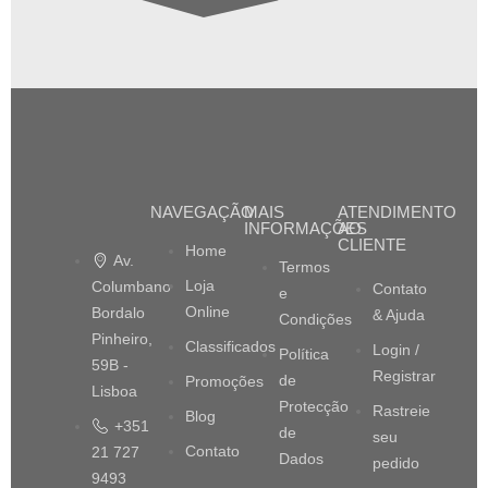
NAVEGAÇÃO
MAIS
ATENDIMENTO
INFORMAÇÕES
AO
CLIENTE
Home
Av.
Termos
Loja
Columbano
Contato
e
Online
Bordalo
& Ajuda
Condições
Pinheiro,
Classificados
Login /
Política
59B -
Registrar
de
Promoções
Lisboa
Protecção
Rastreie
Blog
+351
de
seu
Contato
21 727
Dados
pedido
9493