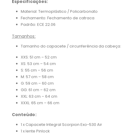
Especificações:
Material: Termoplástico / Policarbonato
Fechamento: Fechamento de catraca
Padrão: ECE 22.06
Tamanhos:
Tamanho do capacete / circunferência da cabeça:
XXS: 51 cm – 52 cm
XS: 53 cm – 54 cm
S: 55 cm – 56 cm
M: 57 cm – 58 cm
G: 59 cm – 60 cm
GG: 61 cm – 62 cm
XXL: 63 cm – 64 cm
XXXL: 65 cm – 66 cm
Conteúdo:
1 x Capacete Integral Scorpion Exo-530 Air
1 x lente Pinlock