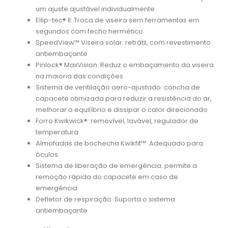
um ajuste ajustável individualmente
Ellip-tec® II: Troca de viseira sem ferramentas em
segundos com fecho hermético
SpeedView™ Viseira solar: retrátil, com revestimento
antiembaçante
Pinlock® MaxVision: Reduz o embaçamento da viseira
na maioria das condições
Sistema de ventilação aero-ajustado: concha de
capacete otimizada para reduzir a resistência do ar,
melhorar o equilíbrio e dissipar o calor direcionado
Forro Kwikwick®: removível, lavável, regulador de
temperatura
Almofadas de bochecha Kwikfit™: Adequado para
óculos
Sistema de liberação de emergência: permite a
remoção rápida do capacete em caso de
emergência
Defletor de respiração: Suporta o sistema
antiembaçante