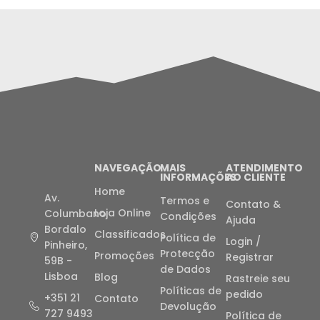
NAVEGAÇÃO
MAIS
ATENDIMENTO
INFORMAÇÕES
AO CLIENTE
Home
Av.
Termos e
Contato &
Loja Online
Columbano
Condições
Ajuda
Bordalo
Classificados
Política de
Login /
Pinheiro,
Protecção
Promoções
Registrar
59B -
de Dados
Lisboa
Blog
Rastreie seu
Políticas de
pedido
+351 21
Contato
Devolução
727 9493
Política de