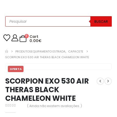
BUSCAR
0
Cart
0.00
€
PRODUTOS
EQUIPAMENTO ESTRADA
,
CAPACETE
SCORPION EXO 530 AIR THERAS BLACK CHAMELEON WHITE
OFERTA
SCORPION EXO 530 AIR
THERAS BLACK
CHAMELEON WHITE
( Ainda não existem avaliações. )
0
out of 5