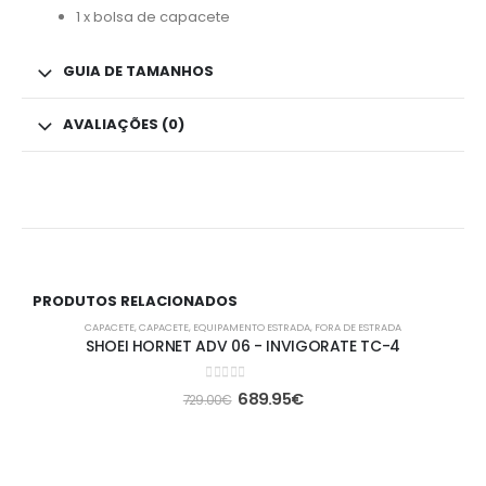
1 x bolsa de capacete
GUIA DE TAMANHOS
AVALIAÇÕES (0)
PRODUTOS RELACIONADOS
-5%
CAPACETE
,
CAPACETE
,
EQUIPAMENTO ESTRADA
,
FORA DE ESTRADA
SHOEI HORNET ADV 06 - INVIGORATE TC-4
0
out of 5
689.95
€
729.00
€