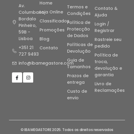
Home
Av.
Termos e
Contato &
Loja Online
Columbano
Condições
Ajuda
Bordalo
Classificados
Política de
Login /
Pinheiro,
Protecção
Promoções
Registrar
59B -
de Dados
Lisboa
Blog
Rastreie seu
Políticas de
pedido
+351 21
Contato
Devolução
727 9493
Política de
Guia de
troca,
info@ibamegastore.com
Tamanhos
devolução e
garantia
Prazos de
entrega
Livro de
Reclamações
Custo de
envio
© IBA MEGASTORE 2025. Todos os direitos reservados