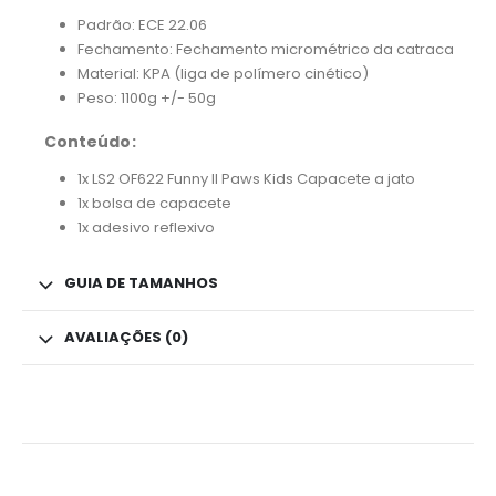
Padrão: ECE 22.06
Fechamento: Fechamento micrométrico da catraca
Material: KPA (liga de polímero cinético)
Peso: 1100g +/- 50g
Conteúdo:
1x LS2 OF622 Funny II Paws Kids Capacete a jato
1x bolsa de capacete
1x adesivo reflexivo
GUIA DE TAMANHOS
AVALIAÇÕES (0)