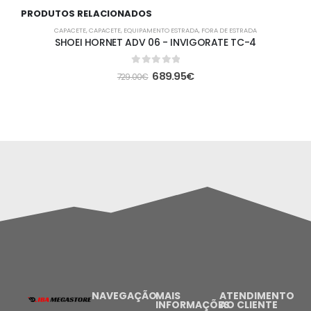
PRODUTOS RELACIONADOS
-5%
CAPACETE
,
CAPACETE
,
EQUIPAMENTO ESTRADA
,
FORA DE ESTRADA
SHOEI HORNET ADV 06 - INVIGORATE TC-4
0
out of 5
689.95
€
729.00
€
NAVEGAÇÃO
MAIS
ATENDIMENTO
INFORMAÇÕES
AO CLIENTE