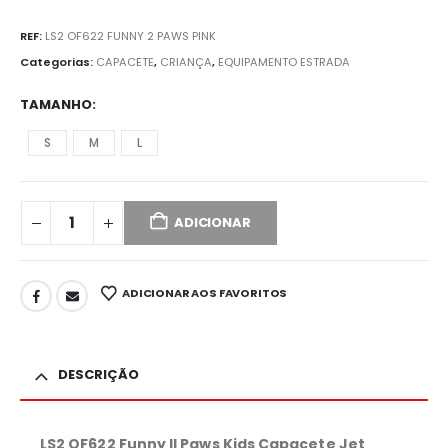
REF:
LS2 OF622 FUNNY 2 PAWS PINK
Categorias:
CAPACETE
,
CRIANÇA
,
EQUIPAMENTO ESTRADA
TAMANHO
S
M
L
ADICIONAR
ADICIONAR AOS FAVORITOS
DESCRIÇÃO
LS2 OF622 Funny II Paws Kids Capacete Jet