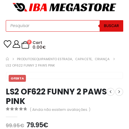
BUSCAR
0
Cart
0.00
€
PRODUTOS
EQUIPAMENTO ESTRADA
,
CAPACETE
,
CRIANÇA
LS2 OF622 FUNNY 2 PAWS PINK
OFERTA
LS2 OF622 FUNNY 2 PAWS
PINK
( Ainda não existem avaliações. )
0
out of 5
79.95
€
99.95
€