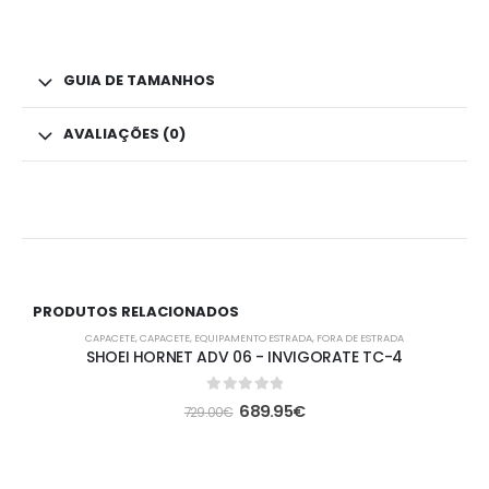
GUIA DE TAMANHOS
AVALIAÇÕES (0)
PRODUTOS RELACIONADOS
-5%
CAPACETE
,
CAPACETE
,
EQUIPAMENTO ESTRADA
,
FORA DE ESTRADA
SHOEI HORNET ADV 06 - INVIGORATE TC-4
0
out of 5
689.95
€
729.00
€