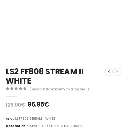
LS2 FF808 STREAM II
WHITE
( Ainda não existem avaliações. )
0
out of 5
96.95
€
129.00
€
REF:
LS2 FF808 STREAM II WHITE
Categorias:
CAPACETE
,
EQUIPAMENTO ESTRADA