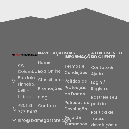
NAVEGAÇÃO
MAIS
ATENDIMENTO
INFORMAÇÕES
AO CLIENTE
Home
Av.
Termos e
Contato &
Loja Online
Columbano
Condições
Ajuda
Bordalo
Classificados
Política de
Login /
Pinheiro,
Protecção
Promoções
Registrar
59B -
de Dados
Lisboa
Blog
Rastreie seu
Políticas de
pedido
+351 21
Contato
Devolução
727 9493
Política de
Guia de
troca,
info@ibamegastore.com
Tamanhos
devolução e