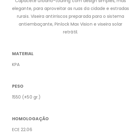
Capacete urbano-touring com design simples, mas
elegante, para aproveitar as ruas da cidade e estradas
rurais. Viseira antirriscos preparada para o sistema
antiembaçante, Pinlock Max Vision e viseira solar
retrátil.
MATERIAL
KPA
PESO
1550 (±50 gr.)
HOMOLOGAÇÃO
ECE 22.06