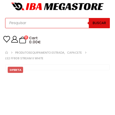
BUSCAR
0
Cart
0.00
€
PRODUTOS
EQUIPAMENTO ESTRADA
,
CAPACETE
LS2 FF808 STREAM II WHITE
OFERTA