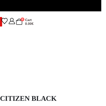
0
Cart
0.00
€
 CITIZEN BLACK