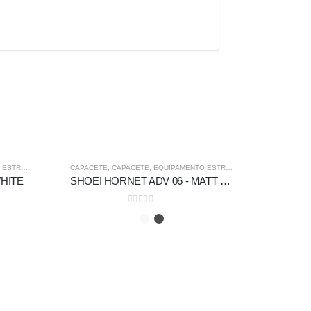
-5%
-5%
STRADA
,
FORA DE ESTRADA
CAPACETE
,
CAPACETE
,
EQUIPAMENTO ESTRADA
,
FORA DE ESTRADA
CAPACET
WHITE
SHOEI HORNET ADV 06 - MATT DEEP GREY
0
out of 5