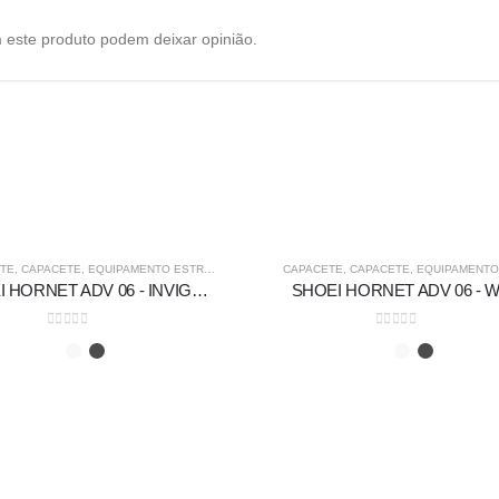
 este produto podem deixar opinião.
-5%
DA
TE
,
CAPACETE
,
EQUIPAMENTO ESTRADA
,
FORA DE ESTRADA
CAPACETE
,
CAPACETE
,
EQUIPAMENTO E
SHOEI HORNET ADV 06 - INVIGORATE TC-10
SHOEI HORNET ADV 06 - 
0
out of 5
0
out of 5