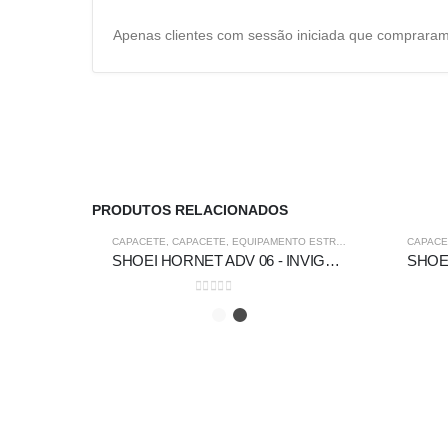
Apenas clientes com sessão iniciada que compraram
PRODUTOS RELACIONADOS
-5%
-5%
CAPACETE
,
CAPACETE
,
EQUIPAMENTO ESTRADA
,
FORA DE ESTRA
CAPACE
SHOEI HORNET ADV 06 - INVIGORATE TC-4
0
out of 5