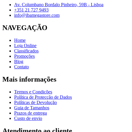
Av. Columbano Bordalo Pinheiro, 59B - Lisboa
+351 21 727 9493
info@ibamegastore.com
NAVEGAÇÃO
Home
Loja Online
Classificados
Promoções
Blog
Contato
Mais informações
Termos e Condições
Política de Protecção de Dados
Políticas de Devolução
Guia de Tamanhos
Prazos de entrega
Custo de envio
Atendimento ao cliente