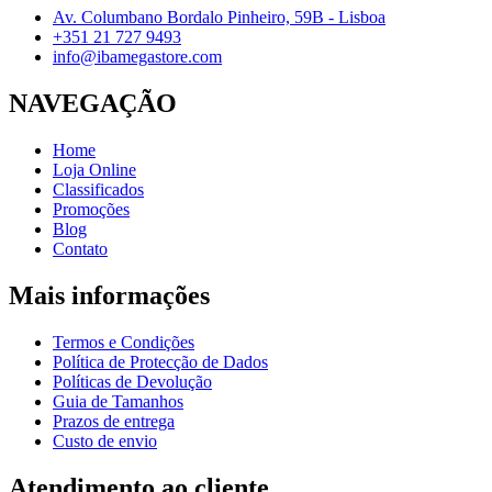
Av. Columbano Bordalo Pinheiro, 59B - Lisboa
+351 21 727 9493
info@ibamegastore.com
NAVEGAÇÃO
Home
Loja Online
Classificados
Promoções
Blog
Contato
Mais informações
Termos e Condições
Política de Protecção de Dados
Políticas de Devolução
Guia de Tamanhos
Prazos de entrega
Custo de envio
Atendimento ao cliente