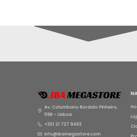
N
H
Av. Columbano Bordalo Pinheiro,
59B - Lisboa
Lo
+351 21 727 9493
Cl
info@ibamegastore.com
Pr