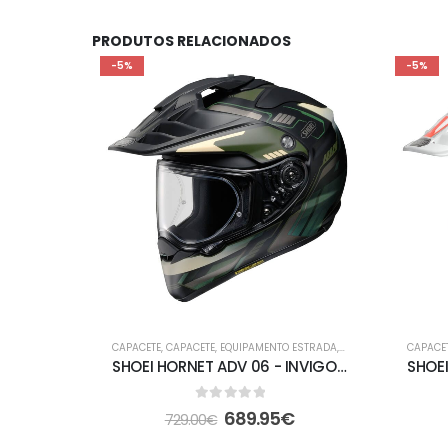
PRODUTOS RELACIONADOS
-5%
-5%
CAPACETE
,
CAPACETE
,
EQUIPAMENTO ESTRADA
,
FORA DE ESTRADA
CAPACE
SHOEI HORNET ADV 06 - INVIGORATE TC-4
0
out of 5
689.95
€
729.00
€