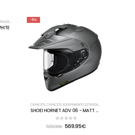
-5%
-5%
STRADA
,
FORA DE ESTRADA
HITE
CAPACETE
,
CAPACETE
,
EQUIPAMENTO ESTRADA
,
FORA DE ESTRADA
CAPACETE
SHOEI HORNET ADV 06 - MATT DEEP GREY
0
out of 5
569.95
€
599.00
€