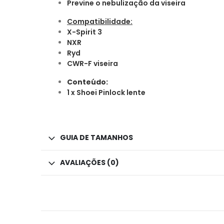
Previne o nebulização da viseira
Compatibilidade:
X-Spirit 3
NXR
Ryd
CWR-F viseira
Conteúdo:
1 x Shoei Pinlock lente
GUIA DE TAMANHOS
AVALIAÇÕES (0)