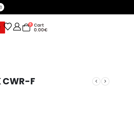
0
Cart
R
0.00
€
K CWR-F