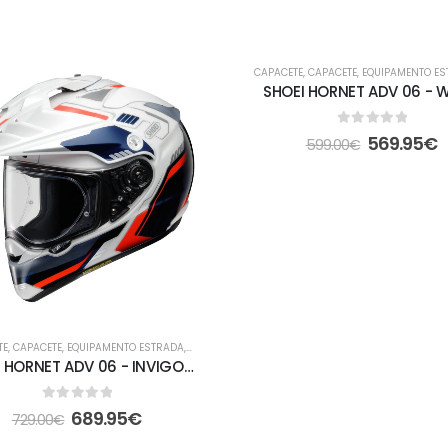
-5%
CAPACETE
,
CAPACETE
,
EQUIPAMENTO E
SHOEI HORNET ADV 06 - W
0
out of 5
569.95
€
599.00
€
TE
,
CAPACETE
,
EQUIPAMENTO ESTRADA
,
FORA DE ESTRADA
SHOEI HORNET ADV 06 - INVIGORATE TC-10
0
out of 5
689.95
€
729.00
€