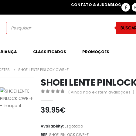
CONTATO & AJUDA
BLOG
BUSCA
CRIANÇA
CLASSIFICADOS
PROMOÇÕES
CETES
SHOEI LENTE PINLOCK CWR-F
SHOEI LENTE PINLOC
( Ainda não existem avaliações. )
0
out of 5
39.95
€
Availability:
Esgotado
REF:
SHOEI PINLOCK CWR-F