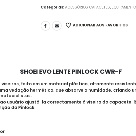
Categorias:
ACESSÓRIOS CAPACETES
,
EQUIPAMENTO
ADICIONAR AOS FAVORITOS
SHOEI EVO LENTE PINLOCK CWR-F
viseiras, feito em um material plástico, altamente resistent
ia uma vedação hermética, que absorve a humidade, criando 
motociclistas.
o usuário ajustá-la correctamente à viseira do capacete. R
nção da Pinlock.
ior