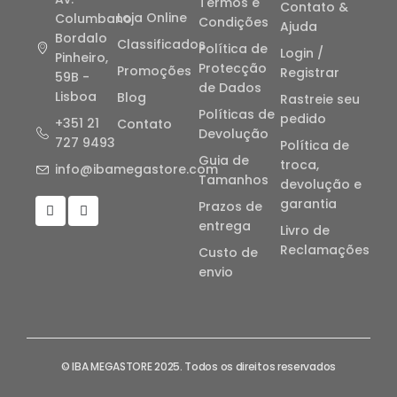
Termos e
Contato &
Loja Online
Columbano
Condições
Ajuda
Bordalo
Classificados
Política de
Login /
Pinheiro,
Protecção
Promoções
Registrar
59B -
de Dados
Lisboa
Blog
Rastreie seu
Políticas de
pedido
+351 21
Contato
Devolução
727 9493
Política de
Guia de
troca,
info@ibamegastore.com
Tamanhos
devolução e
garantia
Prazos de
entrega
Livro de
Reclamações
Custo de
envio
© IBA MEGASTORE 2025. Todos os direitos reservados