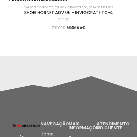
-5%
CAPACETE
,
CAPACETE
,
EQUIPAMENTO ESTRADA
,
FORA DE ESTRADA
SHOEI HORNET ADV 06 - INVIGORATE TC-4
0
out of 5
689.95
€
729.00
€
NAVEGAÇÃO
MAIS
ATENDIMENTO
INFORMAÇÕES
AO CLIENTE
Home
Av.