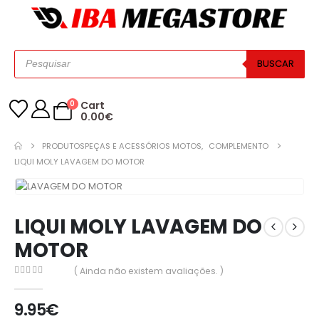
BUSCAR
0
Cart
0.00
€
PRODUTOS
PEÇAS E ACESSÓRIOS MOTOS
,
COMPLEMENTO
LIQUI MOLY LAVAGEM DO MOTOR
LIQUI MOLY LAVAGEM DO
MOTOR
( Ainda não existem avaliações. )
0
out of 5
9.95
€